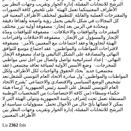
الترشح للانتخابات المقبلة، إدارة الحوار وتقريب وجهات النظر بين
الأطراف المعنيينكما تعمل الهيئة ّ على تلخيص كافة التصورات
والمقترحات العملية والقابلة للتطبيق لمختلف الأطراف المعنية في
كل المجالات في شكل تأليفي يحمل رؤية واضحة وأهدافا دقيقة
ومحدّدة في الزمن بعد إنجاز:· مصفوفة أولية تبرز مختلف
المقترحات والتوافقات والاختلافات.· مصفوفة للتوافقات ومدّة
الإنجاز والمسؤول عن الإنجاز.· مصفوفة الاختلافات واقتراحات
الهيئة لتجاوزها وعقد اجتماعات مع المعنيين بالأمر.· مصفوفة
لاقتراحات المواطنات والمواطنين.· عقد اجتماع موسع للتوافق
النهائي والمصادقة على الشكل التأليفي وإعداد مصفوفة الإنجاز
النهائي.· إعداد استراتيجية تواصل واتصال من أجل تبني مواطني
للمخرجات.· وضع الأسس الأولية لصياغة تعاقد مجتمعي (عقد
مجتمعي) جديد ّ يحدّد الحقوق والواجبات لكل الأطراف ولكل
المواطنات والمواطنين."ول مبادرة الاتحاد العام التونسي للشغل:بعد
تشخيص الوضع السياسي والاقتصادي والاجتماعي "يقترح الاتحاد
العام التونسي للشغل على السيد رئيس الجمهورية ّ إرساء هيئة
حكماء-وسطاء (من كافة الاختصاصات) من الشخصيات الوطنية
المستقلة تعمل تحت إشراف رئاسة الجمهورية.وتتولى الهيئة التي لا
يمكن لأعضائها بأيّ حال من الأحوال تحمل ّ مسؤوليات سياسية أو
الترشح للانتخابات المقبلة، إدارة الحوار وتقريب وجهات النظر بين
الأطراف المعنيين
Lu
2362
fois