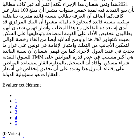
2021.هذا وثمن شعبان هذا الإجراء لكنه إعتبر أنه غير كاف مطالبا
بأن يقع التمديد فيه لمدة خمس سنوات مشيرا أن مبلغ 100 دينار غير
كاف.كما أضاف أن الغرفة تطالب بنسبة فائدة مديرية تفاضلية
سكنية بنسبة فائدة لاتتجاوز 5 بالمائة مشيرا أن البنك المركزي قد
أبدى إستعداده للتفاعل مع هذا المطلب.وأشار فهمي شعبان أنهم
يطالبون بتخفيض الأداء على القيمة المضافة وتوظيفها على السكن
بحيث لاتتجاوز 7%. هذا وأوضح أنه لابد أيضا من إلغاء رخصة الوالي
لتمكين الأجانب من التملك وامتياز الإقامة في تونس على غرار ما
يحدث في عديد الدول الأخرى.كما بين فهمي شعبان أن نسبة الفائدة
للسوق النقدية TMM هي أكبر متسبب في عدم قدرة المواطن على
شراء مسكن. وأفاد أن التسجيل بالمعلوم القار سيساعد المواطن
على إقتناء المنزل.هذا وشدد على أن تحقيق إنخفاض في أسعار
العقارات هو مسؤولية الدولة.
Évaluer cet élément
1
2
3
4
5
(0 Votes)